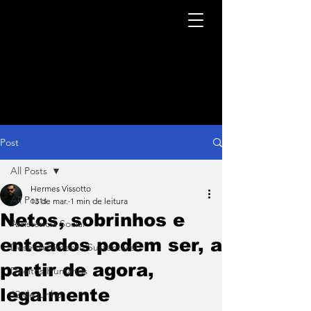
Post
All Posts
Hermes Vissotto
All Posts
13 de mar.
1 min de leitura
Netos, sobrinhos e
Assistência Social
enteados podem ser, a
Desenvolvimento Sustentável
partir de agora,
Direitos Humanos
legalmente
12 de junho