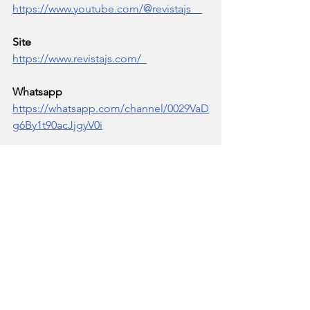
https://www.youtube.com/@revistajs
Site  
https://www.revistajs.com/
Whatsapp
https://whatsapp.com/channel/0029VaD
g6By1t90acJjgyV0i
Newsletter
https://docs.google.com/forms/d/e/1F
AIpQLSecYk6TNflKTOi5Ya8R1_5gYfdau
5suXjvCcEUo
Direitos Humanos
Ver tudo
Posts recentes