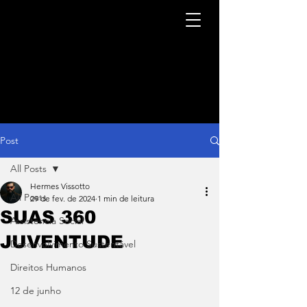
Post
All Posts
Hermes Vissotto
All Posts
29 de fev. de 2024
1 min de leitura
SUAS 360
Assistência Social
JUVENTUDE
Desenvolvimento Sustentável
Direitos Humanos
12 de junho