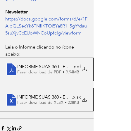
Newsletter 
https://docs.google.com/forms/d/e/1F
AIpQLSecYk6TNflKTOi5Ya8R1_5gYfdau
5suXjvCcEUoWNCoUpfclg/viewform
Leia o Informe clicando no ícone 
abaixo:
INFORME SUAS 360 - Edição XXI - 001-2024
.pdf
Fazer download de PDF • 9.94MB
INFORME SUAS 360 - Edição XXI - 001-2024
.xlsx
Fazer download de XLSX • 228KB