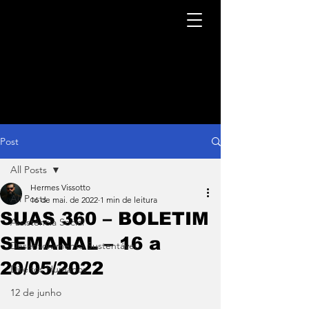
Post
All Posts
Hermes Vissotto
All Posts
16 de mai. de 2022
1 min de leitura
SUAS 360 – BOLETIM
Assistência Social
SEMANAL – 16 a
Desenvolvimento Sustentável
20/05/2022
Direitos Humanos
12 de junho