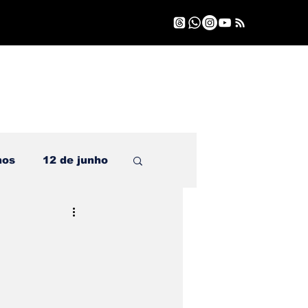
nos
12 de junho
.