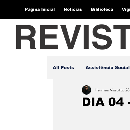
Página Inicial
Notícias
Biblioteca
Vig
All Posts
Assistência Social
Hermes Vissotto
28
DIA 04