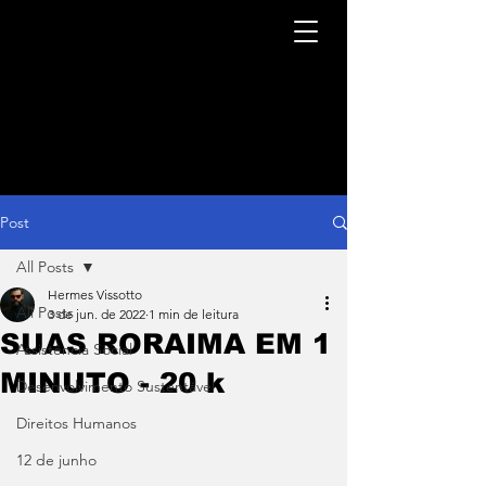
Post
All Posts
Hermes Vissotto
All Posts
3 de jun. de 2022
1 min de leitura
SUAS RORAIMA EM 1
Assistência Social
MINUTO - 20 k
Desenvolvimento Sustentável
Direitos Humanos
12 de junho