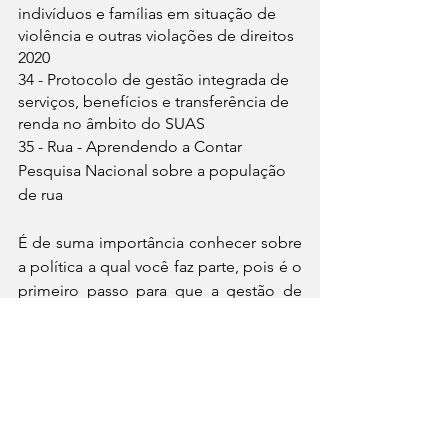
indivíduos e famílias em situação de 
violência e outras violações de direitos 
2020
34 - Protocolo de gestão integrada de 
serviços, benefícios e transferência de 
renda no âmbito do SUAS
35 - Rua - Aprendendo a Contar 
Pesquisa Nacional sobre a população 
de rua
É de suma importância conhecer sobre 
a política a qual você faz parte, pois é o 
primeiro passo para que a gestão de 
excelência e eficaz alcance a vida dos 
que dela necessitam, assim 
erradicando a pobreza e a fome.
Para acessar a Biblioteca Virtual do 
SUAS clique aqui: