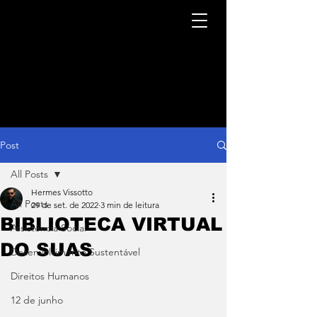
Post
All Posts
Hermes Vissotto
All Posts
29 de set. de 2022
3 min de leitura
BIBLIOTECA VIRTUAL
Assistência Social
DO SUAS
Desenvolvimento Sustentável
Direitos Humanos
12 de junho