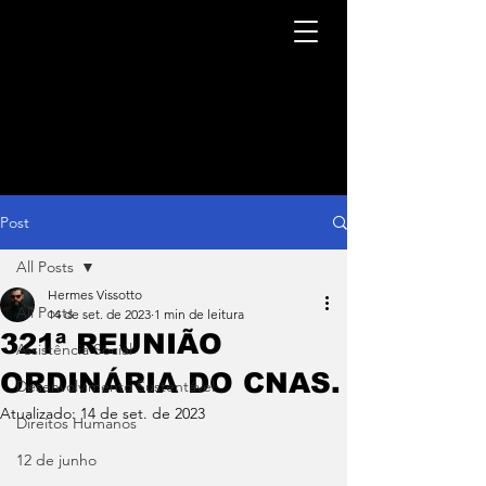
Post
All Posts
Hermes Vissotto
All Posts
14 de set. de 2023
1 min de leitura
321ª REUNIÃO
Assistência Social
ORDINÁRIA DO CNAS.
Desenvolvimento Sustentável
Atualizado:
14 de set. de 2023
Direitos Humanos
12 de junho