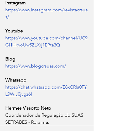
Instagram 
https://www.instagram.com/revistacrsua
s/
Youtube
https://www.youtube.com/channel/UC9
GHHxvoUw5ZLXrj1EPta3Q
Blog 
https://www.blogcrsuas.com/
Whatsapp  
https://chat.whatsapp.com/E8xCRla0FY
L9WiJ0jvgz6I
Hermes Vissotto Neto 
Coordenador de Regulação do SUAS 
SETRABES - Roraima. 