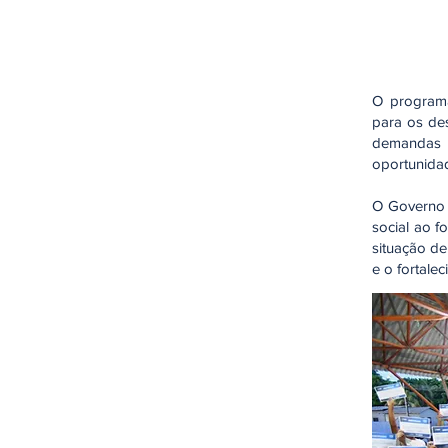
O programa
para os des
demandas 
oportunidad
O Governo 
social ao fo
situação de
e o fortale