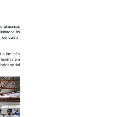
roraimenses
alinhados às
conquistar
 a inclusão
e famílias em
dades social