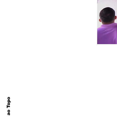
Página Inicial
Notícias
Biblioteca
Vigilância
Voltar ao Topo
Proteção à infância