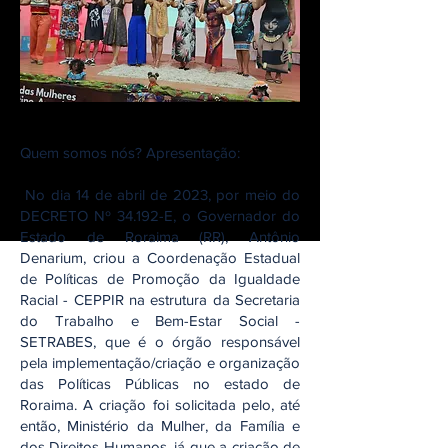
Quem somos nós? Apresentação:‬
‭ No‬‭ dia‬‭ 14‬‭ de‬‭ abril‬‭ de‬‭ 2023,‬‭ por‬‭ meio‬‭ do‬‭
DECRETO‬‭ Nº‬‭ 34.192-E,‬‭ o‬‭ Governador‬‭ do‬
Estado‬‭ de‬‭ Roraima‬‭ (RR),‬‭ Antônio‬‭
Denarium,‬‭ criou‬‭ a‬‭ Coordenação‬‭ Estadual‬‭
de‬ Políticas‬‭ de‬‭ Promoção‬‭ da‬‭ Igualdade‬‭
Racial‬‭ - CEPPIR‬‭ na‬‭ estrutura‬‭ da‬‭ Secretaria‬‭
do‬ Trabalho‬‭ e‬‭ Bem-Estar‬‭ Social‬ -
SETRABES,‬‭ que‬‭ é‬‭ o‬‭ órgão‬‭ responsável‬‭
pela‬ implementação/criação‬‭ e‬‭ organização‬‭
das‬‭ Políticas‬‭ Públicas‬‭ no‬‭ estado‬‭ de‬‭
Roraima.‬ A‬‭ criação‬‭ foi‬‭ solicitada‬‭ pelo,‬‭ até‬‭
então,‬‭ Ministério‬‭ da‬‭ Mulher,‬‭ da‬‭ Família‬‭ e‬‭
dos‬ Direitos‬‭ Humanos,‬‭ já‬‭ que‬‭ a‬‭ criação‬‭ de‬‭