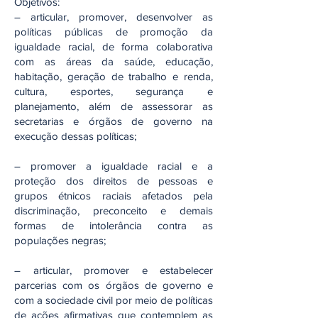
Objetivos:‬
– articular,‬‭ promover,‬‭ desenvolver‬‭ as‬‭
políticas‬‭ públicas‬‭ de‬‭ promoção‬‭ da‬‭
igualdade‬ racial,‬‭ de‬‭ forma‬‭ colaborativa‬‭
com‬‭ as‬‭ áreas‬‭ da‬‭ saúde,‬‭ educação,‬‭
habitação,‬‭ geração‬ de‬‭ trabalho‬‭ e‬‭ renda,‬‭
cultura,‬‭ esportes,‬‭ segurança‬‭ e‬‭
planejamento,‬‭ além‬‭ de‬ assessorar as
secretarias e órgãos de governo na
execução dessas políticas;‬
– promover‬‭ a‬‭ igualdade‬‭ racial‬‭ e‬‭ a‬‭
proteção‬‭ dos‬‭ direitos‬‭ de‬‭ pessoas‬‭ e‬‭
grupos‬ étnicos‬‭ raciais‬‭ afetados‬‭ pela‬‭
discriminação,‬‭ preconceito‬‭ e‬‭ demais‬‭
formas‬‭ de‬ intolerância contra as
populações negras;‬
‭
– articular,‬‭ promover‬‭ e‬‭ estabelecer‬‭
parcerias‬‭ com‬‭ os‬‭ órgãos‬‭ de‬‭ governo‬‭ e‬‭
com‬‭ a‬ sociedade‬‭ civil‬‭ por‬‭ meio‬‭ de‬‭ políticas‬‭
de‬‭ ações‬‭ afirmativas‬‭ que‬‭ contemplem‬‭ as‬