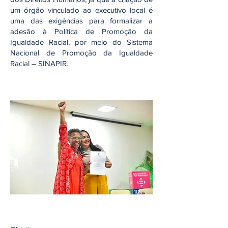
um‬‭ órgão‬‭ vinculado‬‭ ao‬‭ executivo‬‭ local‬‭ é‬‭
uma‬ das‬‭ exigências‬‭ para‬‭ formalizar‬‭ a‬‭
adesão‬‭ à‬‭ Política‬‭ de‬‭ Promoção‬‭ da‬‭
Igualdade‬ Racial, por meio do Sistema
Nacional de Promoção da Igualdade
Racial – SINAPIR.‬