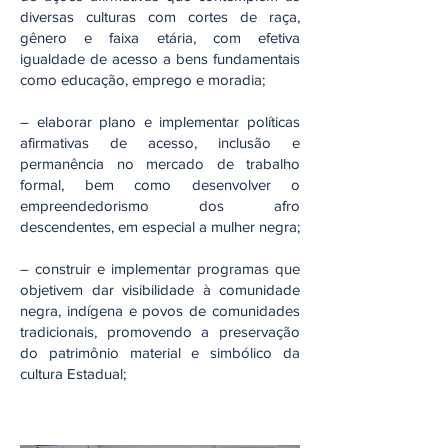
diversas‬‭ culturas‬‭ com‬‭ cortes‬‭ de‬‭ raça,‬‭
gênero‬‭ e‬‭ faixa‬‭ etária,‬‭ com‬‭ efetiva‬‭
igualdade‬ de acesso a bens fundamentais
como educação, emprego e moradia;‬
– elaborar‬‭ plano‬‭ e‬‭ implementar‬‭ políticas‬‭
afirmativas‬‭ de‬‭ acesso,‬‭ inclusão‬‭ e
permanência‬‭ no‬‭ mercado‬‭ de‬‭ trabalho‬‭
formal,‬‭ bem‬‭ como‬‭ desenvolver‬‭ o‬
empreendedorismo dos afro
descendentes, em especial a mulher negra;‬
‭
– construir‬‭ e‬‭ implementar‬‭ programas‬‭ que‬‭
objetivem‬‭ dar‬‭ visibilidade‬‭ à‬‭ comunidade‬
negra,‬‭ indígena‬‭ e‬‭ povos‬‭ de‬‭ comunidades‬‭
tradicionais,‬‭ promovendo‬‭ a‬‭ preservação‬
do patrimônio material e simbólico da
cultura Estadual;‬