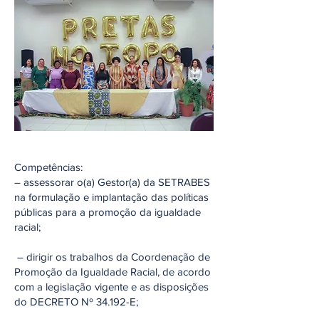
Competências:‬
‭– assessorar‬‭ o(a)‬‭ Gestor(a)‬‭ da‬‭ SETRABES‬‭
na‬‭ formulação‬‭ e‬‭ implantação‬‭ das‬ políticas
públicas para a promoção da igualdade
racial;‬
‭ – dirigir‬‭ os‬‭ trabalhos‬‭ da‬‭ Coordenação‬‭ de‬‭
Promoção‬‭ da‬‭ Igualdade‬‭ Racial,‬‭ de‬ acordo
com a legislação vigente e as disposições
do DECRETO Nº 34.192-E;‬