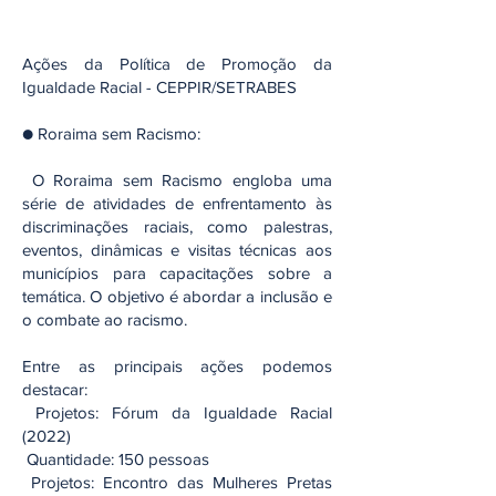
Ações da Política de Promoção da
Igualdade Racial - CEPPIR/SETRABES‬
● Roraima sem Racismo:‬
‭ O‬‭ Roraima‬‭ sem‬‭ Racismo‬‭ engloba‬‭ uma‬‭
série‬‭ de‬‭ atividades‬‭ de‬‭ enfrentamento‬‭ às
discriminações‬‭ raciais,‬‭ como‬‭ palestras,‬‭
eventos,‬‭ dinâmicas‬‭ e‬‭ visitas‬‭ técnicas‬‭ aos‬
municípios‬ para‬‭ capacitações‬‭ sobre‬‭ a‬‭
temática.‬‭ O‬‭ objetivo‬‭ é‬‭ abordar‬‭ a‬‭ inclusão‬‭ e‬‭
o‬ combate ao racismo.
Entre as principais ações podemos
destacar:‬
‭ Projetos:‬‭ Fórum da Igualdade Racial
(2022)‬
‭ Quantidade:‬‭ 150 pessoas‬
‭ Projetos:‬‭ Encontro‬‭ das‬‭ Mulheres‬‭ Pretas‬‭