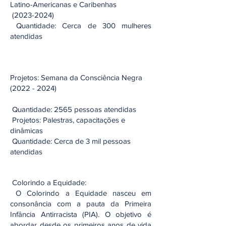
Latino-Americanas‬‭ e‬‭ Caribenhas‬
‭
(2023-2024)
‭ Quantidade:‬‭ Cerca de 300 mulheres
atendidas‬
Projetos:‬‭ Semana da Consciência Negra
(2022 - 2024)
‭ Quantidade:‬‭ 2565 pessoas atendidas‬
‭ Projetos:‬‭ Palestras, capacitações e
dinâmicas‬
‭ Quantidade:‬‭ Cerca de 3 mil pessoas
atendidas‬
‬‭ Colorindo a Equidade:‬
‭ O‬‭ Colorindo‬‭ a‬‭ Equidade‬‭ nasceu‬‭ em‬‭
consonância‬‭ com‬‭ a‬‭ pauta‬‭ da‬‭ Primeira‬‭
Infância‬ Antirracista‬‭ (PIA).‬‭ O‬‭ objetivo‬‭ é‬‭
abordar‬‭ desde‬‭ os‬‭ primeiros‬‭ anos‬‭ de‬‭ vida‬‭