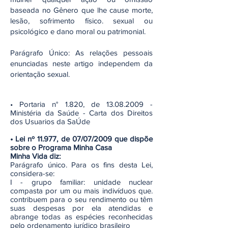
baseada no Gênero que lhe cause morte,
lesão, sofrimento físico. sexual ou
psicológico e dano moral ou patrimonial.
Parágrafo Único: As relações pessoais
enunciadas neste artigo independem da
orientação sexual.
• Portaria n° 1.820, de
13.08.2009
-
Ministéria da Saúde - Carta dos Direitos
dos Usuarios da SaÚde
• Lei nº 11.977, de 07/07/2009 que dispõe
sobre o Programa Minha Casa
Minha Vida diz:
Parágrafo único. Para os fins desta Lei,
considera-se:
I - grupo familiar: unidade nuclear
compasta por um ou mais indivíduos que.
contribuem para o seu rendimento ou têm
suas despesas por ela atendidas e
abrange todas as espécies reconhecidas
pelo ordenamento jurídico brasileiro