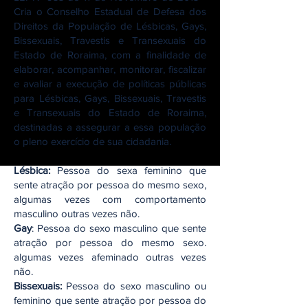
Cria o Conselho Estadual de Defesa dos
Direitos da População de Lésbicas, Gays,
Bissexuais, Travestis e Transexuais do
Estado de Roraima, com a finalidade de
elaborar, acompanhar, monitorar, fiscalizar
e avaliar a execução de políticas públicas
para Lésbicas, Gays, Bissexuais, Travestis
e Transexuais do Estado de Roraima,
destinadas a assegurar a essa população
o pleno exercício de sua cidadania.
Lésbica:
Pessoa do sexa feminino que
sente atração por pessoa do mesmo sexo,
algumas vezes com comportamento
masculino outras vezes não.
Gay
: Pessoa do sexo masculino que sente
atração por pessoa do mesmo sexo.
algumas vezes afeminado outras vezes
não.
Bissexuais:
Pessoa do sexo masculino ou
feminino que sente atração por pessoa do