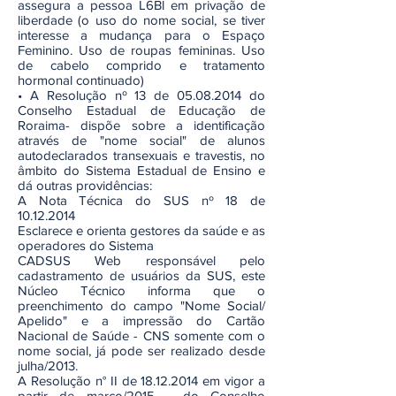
assegura a pessoa L6Bl em privação de
liberdade (o uso do nome social, se tiver
interesse a mudança para o Espaço
Feminino. Uso de roupas femininas. Uso
de cabelo comprido e tratamento
hormonal continuado)
• A Resolução nº 13 de 05.08.2014 do
Conselho Estadual de Educação de
Roraima- dispõe sobre a identificação
através de "nome social" de alunos
autodeclarados transexuais e travestis, no
âmbito do Sistema Estadual de Ensino e
dá outras providências:
A Nota Técnica do SUS nº 18 de
10.12.2014
Esclarece e orienta gestores da saúde e as
operadores do Sistema
CADSUS Web responsável pelo
cadastramento de usuários da SUS, este
Núcleo Técnico informa que o
preenchimento do campo "Nome Social/
Apelido" e a impressão do Cartão
Nacional de Saúde - CNS somente com o
nome social, já pode ser realizado desde
julha/2013.
A Resolução n° II de 18.12.2014 em vigor a
partir de março/2015 - do Conselho