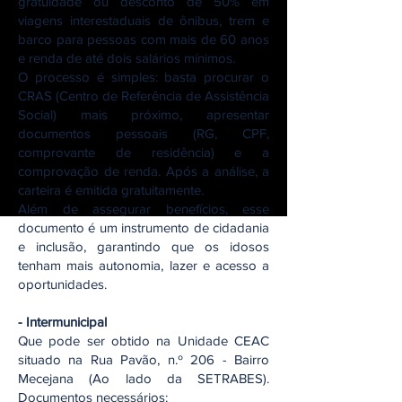
gratuidade ou desconto de 50% em
viagens interestaduais de ônibus, trem e
barco para pessoas com mais de 60 anos
e renda de até dois salários mínimos.
O processo é simples: basta procurar o
CRAS (Centro de Referência de Assistência
Social) mais próximo, apresentar
documentos pessoais (RG, CPF,
comprovante de residência) e a
comprovação de renda. Após a análise, a
carteira é emitida gratuitamente.
Além de assegurar benefícios, esse
documento é um instrumento de cidadania
e inclusão, garantindo que os idosos
tenham mais autonomia, lazer e acesso a
oportunidades.
- Intermunicipal
Que pode ser obtido na Unidade CEAC
situado na Rua Pavão, n.º 206 - Bairro
Mecejana (Ao lado da SETRABES).
Documentos necessários: