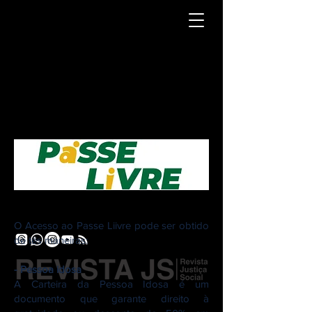
O Acesso ao Passe Liivre pode ser obtido
de tës maneiras:
- Pessoa idosa
A Carteira da Pessoa Idosa é um
documento que garante direito à