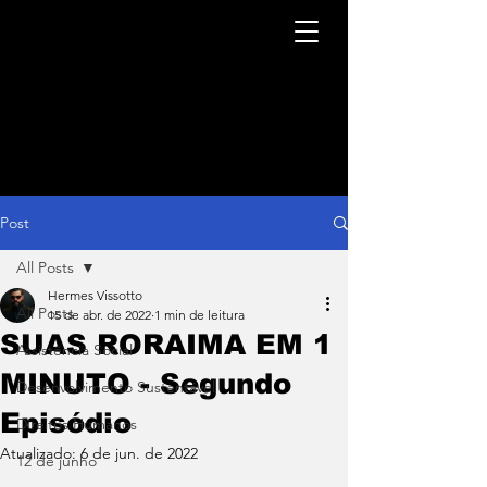
Post
All Posts
Hermes Vissotto
All Posts
15 de abr. de 2022
1 min de leitura
SUAS RORAIMA EM 1
Assistência Social
MINUTO - Segundo
Desenvolvimento Sustentável
Episódio
Direitos Humanos
Atualizado:
6 de jun. de 2022
12 de junho