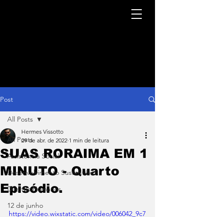
Post
All Posts
Hermes Vissotto
All Posts
29 de abr. de 2022
1 min de leitura
SUAS RORAIMA EM 1
Assistência Social
MINUTO - Quarto
Desenvolvimento Sustentável
Episódio.
Direitos Humanos
12 de junho
https://video.wixstatic.com/video/006042_9c7