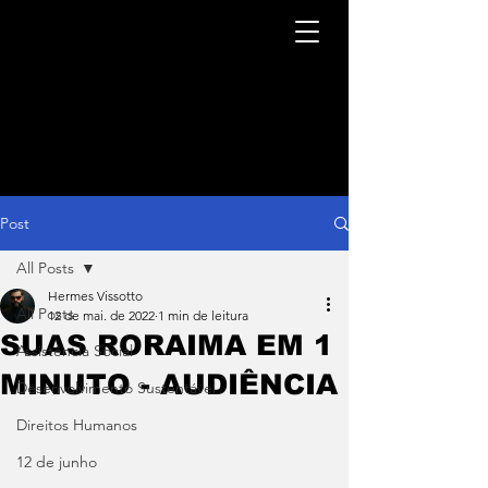
Post
All Posts
Hermes Vissotto
All Posts
12 de mai. de 2022
1 min de leitura
SUAS RORAIMA EM 1
Assistência Social
MINUTO - AUDIÊNCIA
Desenvolvimento Sustentável
Direitos Humanos
12 de junho