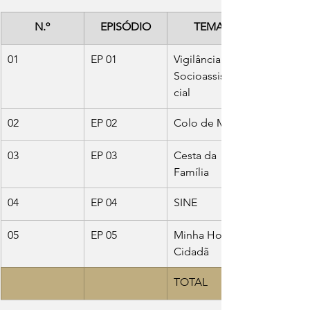
N.º
EPISÓDIO
TEMA
01
EP 01
Vigilância 
Socioassisten
cial 
02
EP 02
Colo de Mãe
03
EP 03
Cesta da 
Família
04
EP 04
SINE
05
EP 05
Minha Horta 
Cidadã
TOTAL