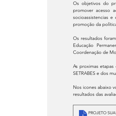
Os objetivos do pro
promover acesso ao
socioassistencias e
promoção da política
Os resultados fora
Educação Permane
Coordenação de Mon
As proximas etapas 
SETRABES e dos mun
Nos icones abaixo v
resultados das ava
PROJETO SUAS