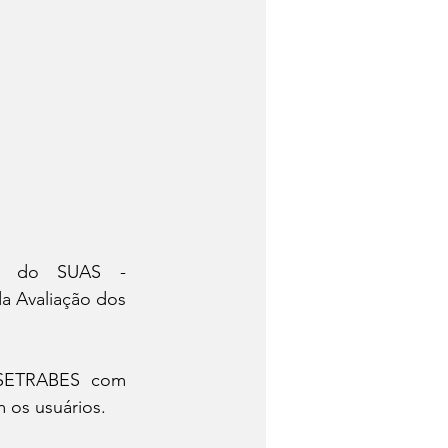
o do SUAS - 
 Avaliação dos 
 SETRABES com 
 os usuários.