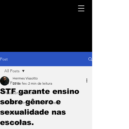
Post
All Posts
Hermes Vissotto
All Posts
23 de fev.
2 min de leitura
STF garante ensino
Assistência Social
sobre gênero e
Desenvolvimento Sustentável
sexualidade nas
Direitos Humanos
escolas.
12 de junho