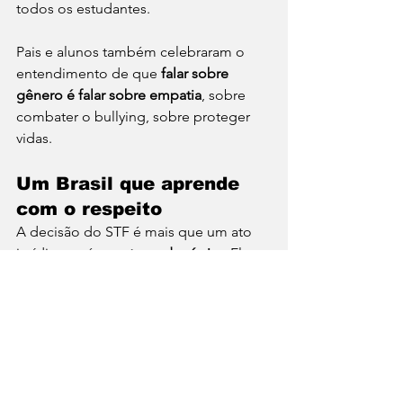
todos os estudantes.
Pais e alunos também celebraram o 
entendimento de que 
falar sobre 
gênero é falar sobre empatia
, sobre 
combater o bullying, sobre proteger 
vidas.
Um Brasil que aprende 
com o respeito
A decisão do STF é mais que um ato 
jurídico — é um 
ato pedagógico
.Ela 
ensina ao país que 
educar é libertar
 e 
que o medo não pode ser base de 
políticas públicas.Ensinar sobre 
diversidade é plantar as sementes de 
um futuro em que a diferença não seja 
ameaça, mas riqueza.