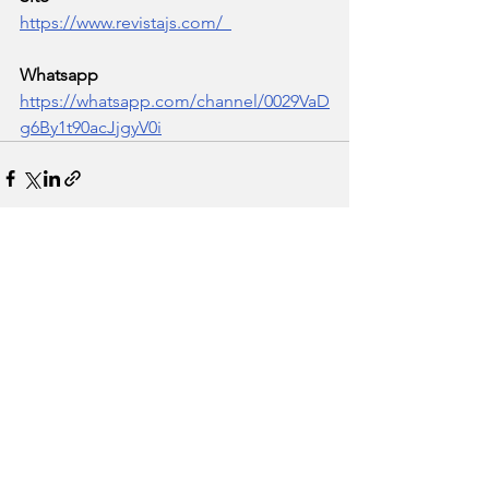
https://www.revistajs.com/
Whatsapp
https://whatsapp.com/channel/0029VaD
g6By1t90acJjgyV0i
Ver tudo
Posts recentes