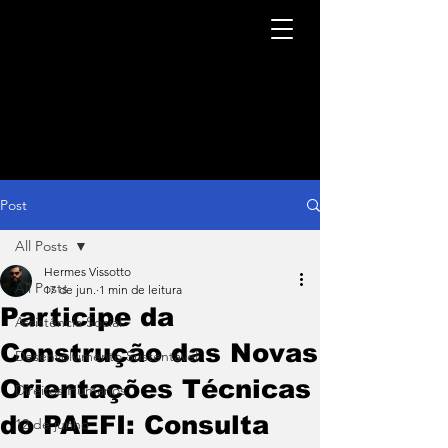
Post
All Posts
Hermes Vissotto
All Posts
17 de jun.
1 min de leitura
Participe da
Assistência Social
Construção das Novas
Desenvolvimento Sustentável
Orientações Técnicas
Direitos Humanos
do PAEFI: Consulta
12 de junho