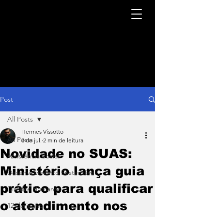
Post
All Posts
Hermes Vissotto
All Posts
3 de jul.
2 min de leitura
Novidade no SUAS:
Assistência Social
Ministério lança guia
Desenvolvimento Sustentável
prático para qualificar
Direitos Humanos
o atendimento nos
12 de junho