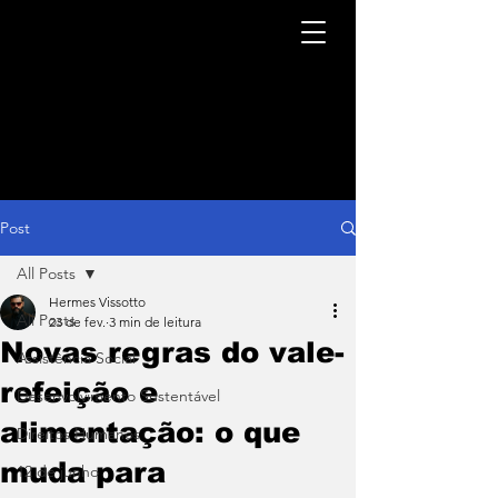
Post
All Posts
Hermes Vissotto
All Posts
23 de fev.
3 min de leitura
Novas regras do vale-
Assistência Social
refeição e
Desenvolvimento Sustentável
alimentação: o que
Direitos Humanos
muda para
12 de junho