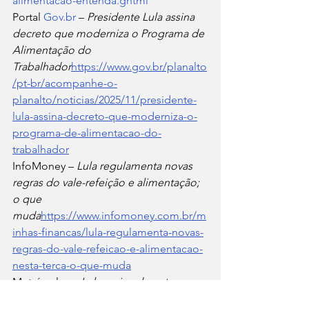
alimentacao-entenda.ghtml
Portal 
Gov.br
 – 
Presidente Lula assina 
decreto que moderniza o Programa de 
Alimentação do 
Trabalhador
https://
www.gov.br/planalto
/pt-br/acompanhe-o-
planalto/noticias/2025/11/presidente-
lula-assina-decreto-que-moderniza-o-
programa-de-alimentacao-do-
trabalhador
InfoMoney – 
Lula regulamenta novas 
regras do vale-refeição e alimentação; 
o que 
muda
https://
www.infomoney.com.br/m
inhas-financas/lula-regulamenta-novas-
regras-do-vale-refeicao-e-alimentacao-
nesta-terca-o-que-muda
Metrópoles – 
Lula assina decreto que 
muda regras do vale-alimentação e 