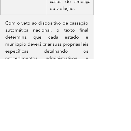
casos de ameaça 
ou violação.
Com o veto ao dispositivo de cassação 
automática nacional, o texto final 
determina que cada estado e 
município deverá criar suas próprias leis 
específicas detalhando os 
procedimentos administrativos e 
disciplinares para apuração de faltas 
funcionais de seus conselheiros.
FAÇA PARTE DA NOSSA 
COMUNIDADE: