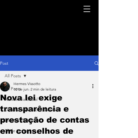
Post
All Posts
Hermes Vissotto
All Posts
10 de jun.
2 min de leitura
Nova lei exige
Assistência Social
transparência e
Desenvolvimento Sustentável
prestação de contas
Direitos Humanos
em conselhos de
12 de junho