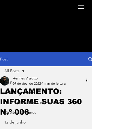
Post
All Posts
Hermes Vissotto
All Posts
29 de dez. de 2022
1 min de leitura
LANÇAMENTO:
Assistência Social
INFORME SUAS 360
Desenvolvimento Sustentável
N.º 006
Direitos Humanos
12 de junho