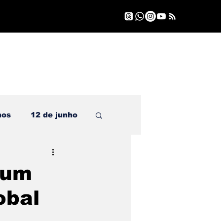
nos
12 de junho
 um
obal