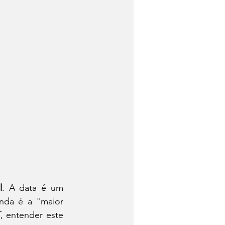
l
. A data é um 
da é a "maior 
, entender este 