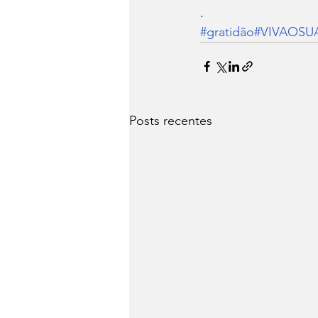
.
#gratidão
#VIVAOSU
Posts recentes