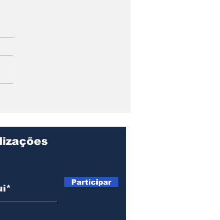
e Julho: Força,
estralidade e
istência da Mulher
ra.
lizações
Participar