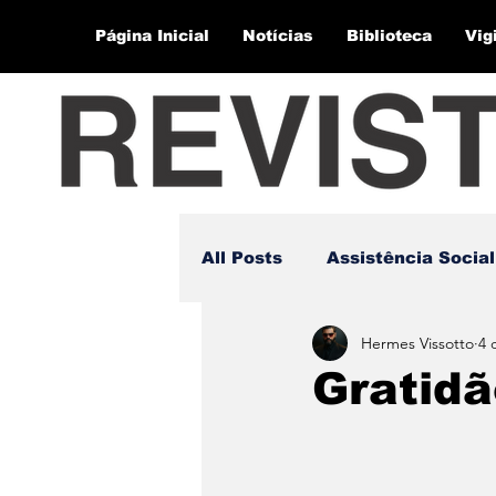
Página Inicial
Notícias
Biblioteca
Vig
All Posts
Assistência Social
Hermes Vissotto
4 
Gratid