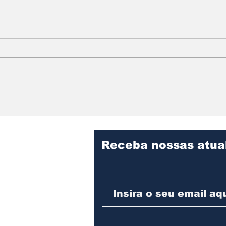
Dia da Sobrecarga da
25 d
Terra: O Colapso
Anc
Silencioso.
Res
Neg
Receba nossas atua