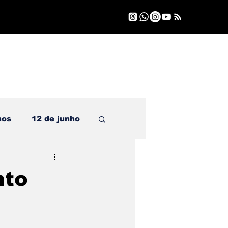
nos
12 de junho
nto