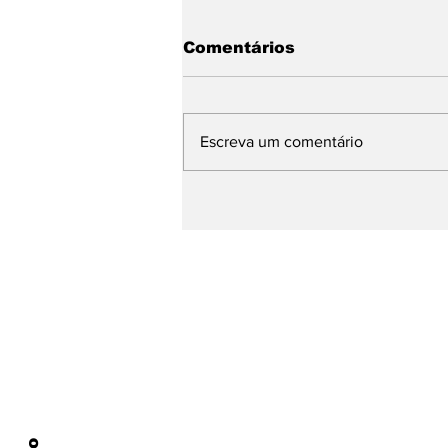
Comentários
Escreva um comentário
Governo desmente fake
news sobre suposta
suspensão do Bolsa
Família por 17 dias.
Página Inicial
Notícias
Biblioteca
Vigilância