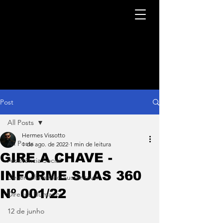
Post
All Posts
Hermes Vissotto
All Posts
1 de ago. de 2022
1 min de leitura
GIRE A CHAVE -
Assistência Social
INFORME SUAS 360
Desenvolvimento Sustentável
Nº 001/22
Direitos Humanos
12 de junho