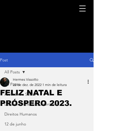
Post
All Posts
Hermes Vissotto
All Posts
22 de dez. de 2022
1 min de leitura
FELIZ NATAL E
Assistência Social
PRÓSPERO 2023.
Desenvolvimento Sustentável
Direitos Humanos
12 de junho