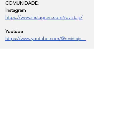
COMUNIDADE:
Instagram
https://www.instagram.com/revistajs/
Youtube   
https://www.youtube.com/@revistajs    
Site  
https://www.revistajs.com/  
Whatsapp
https://whatsapp.com/channel/0029VaD
g6By1t90acJjgyV0i
Newsletter
https://docs.google.com/forms/d/e/1F
AIpQLSecYk6TNflKTOi5Ya8R1_5gYfdau
5suXjvCcEUoWNCoUpfclg/viewform
Desenvolvimento Sustentável