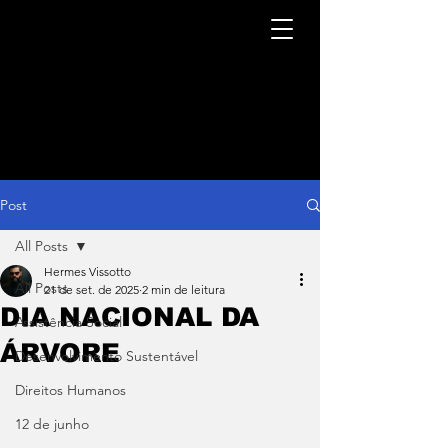
Post
All Posts
Hermes Vissotto
All Posts
21 de set. de 2025
2 min de leitura
DIA NACIONAL DA
Assistência Social
ÁRVORE
Desenvolvimento Sustentável
Direitos Humanos
12 de junho