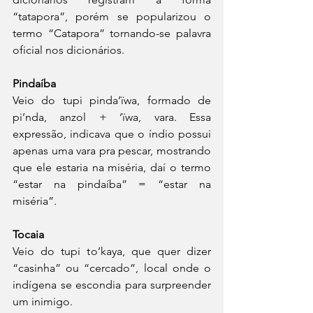
“tatapora”, porém se popularizou o 
termo “Catapora” tornando-se palavra 
oficial nos dicionários.
Pindaíba
Veio do tupi pinda’ïwa, formado de 
pi’nda, anzol + ‘ïwa, vara. Essa 
expressão, indicava que o índio possui 
apenas uma vara pra pescar, mostrando 
que ele estaria na miséria, daí o termo 
“estar na pindaíba” = “estar na 
miséria”.
Tocaia
Veio do tupi to’kaya, que quer dizer 
“casinha” ou “cercado”, local onde o 
indígena se escondia para surpreender 
um inimigo. 