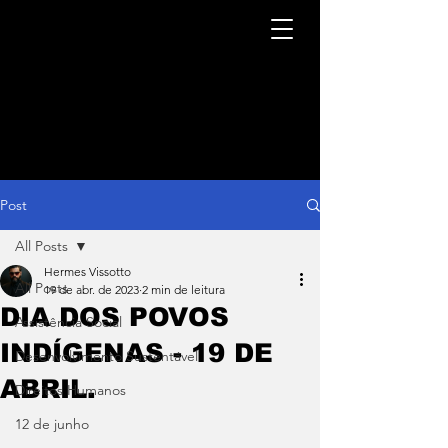
Post
All Posts
Hermes Vissotto
All Posts
19 de abr. de 2023
2 min de leitura
DIA DOS POVOS
Assistência Social
INDÍGENAS - 19 DE
Desenvolvimento Sustentável
ABRIL.
Direitos Humanos
12 de junho