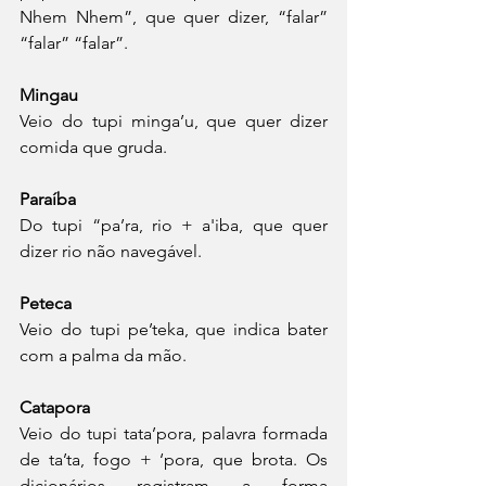
Nhem Nhem”, que quer dizer, “falar” 
“falar” “falar”.
Mingau
Veio do tupi minga’u, que quer dizer 
comida que gruda. 
Paraíba
Do tupi “pa’ra, rio + a'iba, que quer 
dizer rio não navegável. 
Peteca
Veio do tupi pe’teka, que indica bater 
com a palma da mão. 
Catapora
Veio do tupi tata’pora, palavra formada 
de ta’ta, fogo + ‘pora, que brota. Os 
dicionários registram a forma 