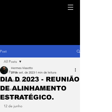
Post
All Posts
Hermes Vissotto
All Posts
27 de set. de 2023
1 min de leitura
DIA D 2023 - REUNIÃO
Assistência Social
DE ALINHAMENTO
Desenvolvimento Sustentável
ESTRATÉGICO.
Direitos Humanos
12 de junho