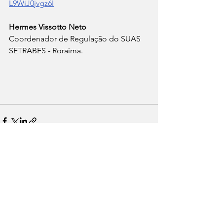
L9WiJ0jvgz6I
Hermes Vissotto Neto 
Coordenador de Regulação do SUAS 
SETRABES - Roraima. 
Ver tudo
Posts recentes