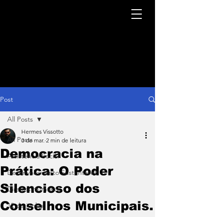
Post
All Posts
Hermes Vissotto
All Posts
3 de mar.
2 min de leitura
Democracia na
Assistência Social
Prática: O Poder
Desenvolvimento Sustentável
Silencioso dos
Direitos Humanos
Conselhos Municipais.
12 de junho