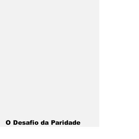
O Desafio da Paridade
Para que o governo não domine as 
decisões, a regra é a 
paridade
: 50% das 