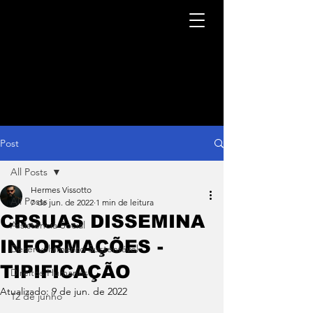
Post
All Posts
Hermes Vissotto
All Posts
7 de jun. de 2022
1 min de leitura
CRSUAS DISSEMINA
Assistência Social
INFORMAÇÕES -
Desenvolvimento Sustentável
TIPIFICAÇÃO
Direitos Humanos
Atualizado:
9 de jun. de 2022
12 de junho