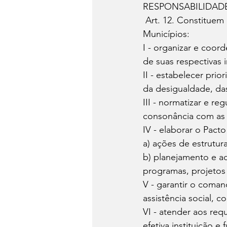
RESPONSABILIDAD
 Art. 12. Constituem responsabilidades comuns à União, Estados, Distrito Federal e 
Municípios: 
I - organizar e coo
de suas respectivas i
II - estabelecer pri
da desigualdade, das 
III - normatizar e re
consonância com as 
IV - elaborar o Pac
a) ações de estrutu
b) planejamento e a
programas, projetos 
V - garantir o coma
assistência social, 
VI - atender aos req
efetiva instituição e