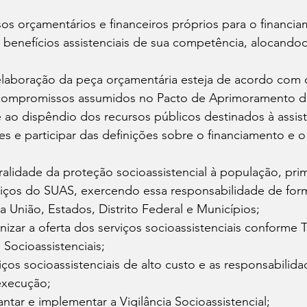
rsos orçamentários e financeiros próprios para o financi
 e benefícios assistenciais de sua competência, alocando
a elaboração da peça orçamentária esteja de acordo com 
e compromissos assumidos no Pacto de Aprimoramento d
e ao dispêndio dos recursos públicos destinados à assistê
izes e participar das definições sobre o financiamento e
egralidade da proteção socioassistencial à população, pr
rviços do SUAS, exercendo essa responsabilidade de for
a União, Estados, Distrito Federal e Municípios; 
anizar a oferta dos serviços socioassistenciais conforme T
Socioassistenciais; 
rviços socioassistenciais de alto custo e as responsabilid
execução; 
lantar e implementar a Vigilância Socioassistencial; 