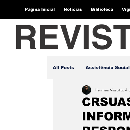
Página Inicial
Notícias
Biblioteca
Vig
All Posts
Assistência Social
Hermes Vissotto
4 
CRSUA
INFOR