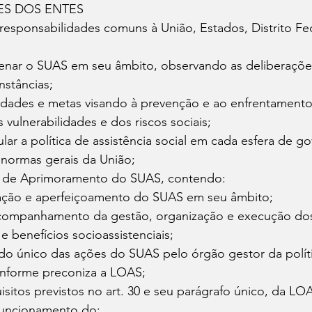
ES DOS ENTES
rdenar o SUAS em seu âmbito, observando as deliberaçõe
nstâncias; 
oridades e metas visando à prevenção e ao enfrentament
vulnerabilidades e dos riscos sociais; 
gular a política de assistência social em cada esfera de g
normas gerais da União; 
to de Aprimoramento do SUAS, contendo: 
ração e aperfeiçoamento do SUAS em seu âmbito; 
companhamento da gestão, organização e execução dos 
e benefícios socioassistenciais; 
ndo único das ações do SUAS pelo órgão gestor da polít
conforme preconiza a LOAS; 
uisitos previstos no art. 30 e seu parágrafo único, da LO
 funcionamento do: 