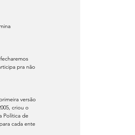
mina 
a fecharemos 
ticipa pra não 
rimeira versão 
005, criou o 
 Política de 
para cada ente 