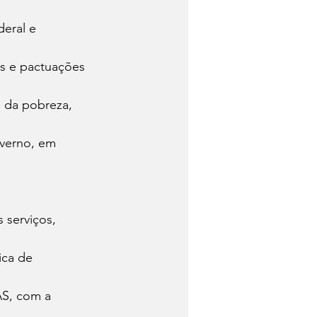
s e pactuações 
o da pobreza, 
overno, em 
serviços, 
ica de 
AS, com a 