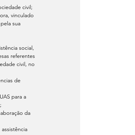
ciedade civil; 
ora, vinculado 
pela sua 
tência social, 
esas referentes 
dade civil, no 
ências de 
SUAS para a 
; 
laboração da 
 assistência 