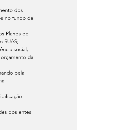
amento dos 
os no fundo de 
os Planos de 
o SUAS; 
ncia social; 
 o orçamento da 
imando pela 
ma 
ipificação 
ades dos entes 