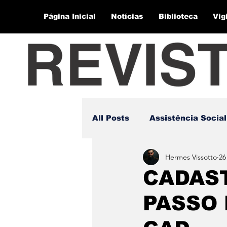
Página Inicial
Notícias
Biblioteca
Vig
All Posts
Assistência Social
Hermes Vissotto
26
CADAST
PASSO 