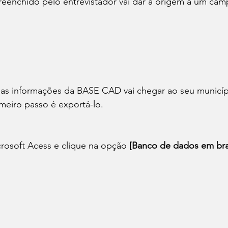
reenchido pelo entrevistador vai dar a origem a um cam
as informações da BASE CAD vai chegar ao seu municíp
meiro passo é exportá-lo.
crosoft Acess e clique na opção 
[Banco de dados em br