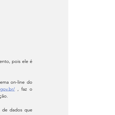
nto, pois ele é 
tema on-line do 
gov.br/
 , faz o 
ção.
o de dados que 