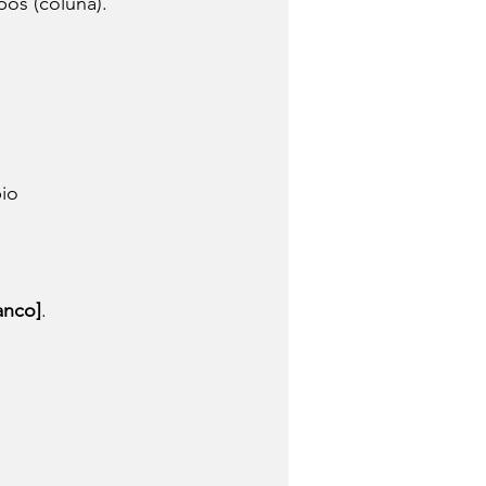
pos (coluna).
io 
anco]
.