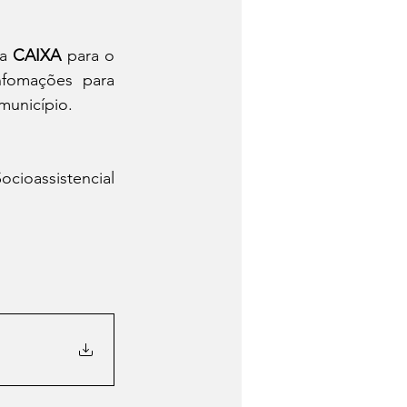
a 
CAIXA
 para o 
nfomações para 
 município.
cioassistencial 