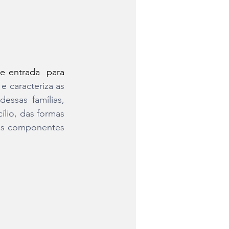
 entrada  para 
e caracteriza as 
ssas famílias, 
lio, das formas 
os componentes 