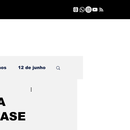
nos
12 de junho
A
BASE