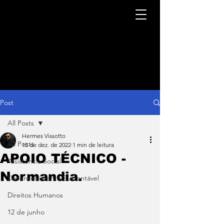
Post
All Posts
Hermes Vissotto
All Posts
15 de dez. de 2022
1 min de leitura
APOIO TÉCNICO -
Assistência Social
Normandia.
Desenvolvimento Sustentável
Direitos Humanos
12 de junho