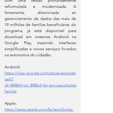
com uma versão profundamente 
reformulada e modernizada. A 
ferramenta, direcionada ao 
gerenciamento de dados das mais de 
19 milhões de famílias beneficiárias do 
programa, já está disponível para 
download em sistemas Android na 
Google Play, trazendo interfaces 
simplificadas e novos serviços focados 
na autonomia do cidadão.
Andróid:
https://play.google.com/store/apps/de
tails?
gl=BR&hl=pt_BR&id=br.gov.caixa.bolsa
familia
Apple:
https://apps.apple.com/br/app/bolsa-