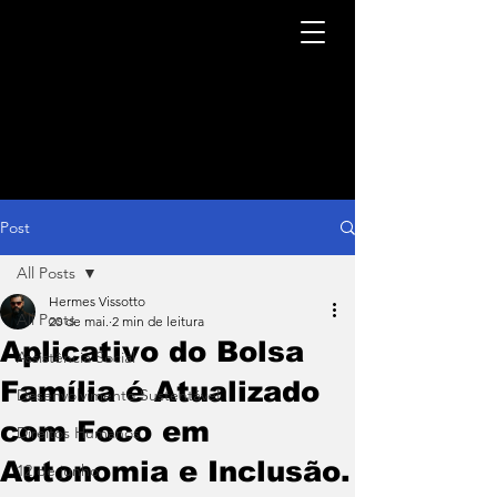
Post
All Posts
Hermes Vissotto
All Posts
20 de mai.
2 min de leitura
Aplicativo do Bolsa
Assistência Social
Família é Atualizado
Desenvolvimento Sustentável
com Foco em
Direitos Humanos
Autonomia e Inclusão.
12 de junho