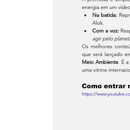
energia em um vídeo
Na batida:
 Repr
Alok.
Com a voz:
 Res
agir pelo planet
Os melhores conteú
que será lançado em
Meio Ambiente
. É 
uma vitrine internaci
Como entrar n
https://www.youtube.c