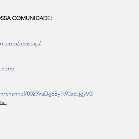
OSSA COMUNIDADE:
m.com/revistajs/
s.com/
om/channel/0029VaDg6By1t90acJjgyV0i
ável