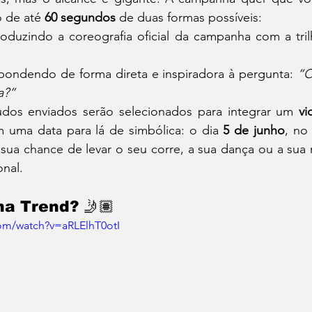
 de até 
60 segundos
 de duas formas possíveis:
oduzindo a coreografia oficial da campanha com a tril
pondendo de forma direta e inspiradora à pergunta: 
“O
a?”
dos enviados serão selecionados para integrar um 
vi
 uma data para lá de simbólica: o dia 
5 de junho
, no
a sua chance de levar o seu corre, a sua dança ou a su
onal.
a Trend? 🤳🏽
om/watch?v=aRLElhT0otI