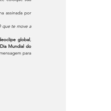
ha assinada por 
 que te move a 
deoclipe global
, 
 
Dia Mundial do 
a mensagem para 