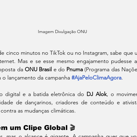
Imagem Divulgação ONU
de cinco minutos no TikTok ou no Instagram, sabe que u
ternet. Mas e se esse mesmo engajamento pudesse aju
oposta da 
ONU Brasil
 e do 
Pnuma
 (Programa das Nações
 o lançamento da campanha 
#AjaPeloClimaAgora
.
o digital e a batida eletrônica do 
DJ Alok
, o movimen
ividade de dançarinos, criadores de conteúdo e ativist
 contra as mudanças climáticas.
m um Clipe Global 🎬
es, mas o alcance é gigante. A campanha quer que vo