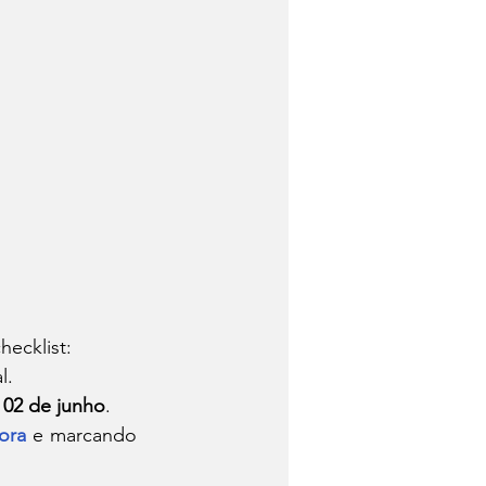
ecklist:
l.
 
02 de junho
.
ora
 e marcando 