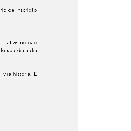
io de inscrição 
 ativismo não 
do seu dia a dia 
ra história. E 