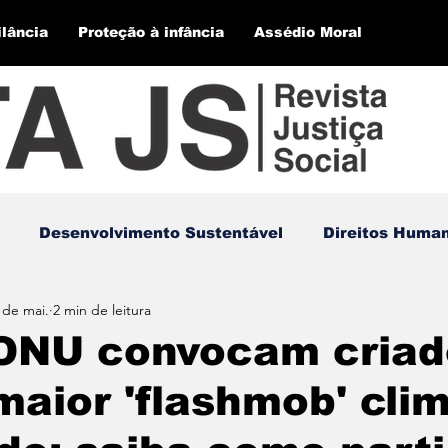
ilância
Proteção à infância
Assédio Moral
Desenvolvimento Sustentável
Direitos Huma
 de mai.
2 min de leitura
 ONU convocam criad
maior 'flashmob' cli