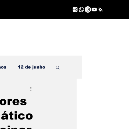
nos
12 de junho
ores
mático