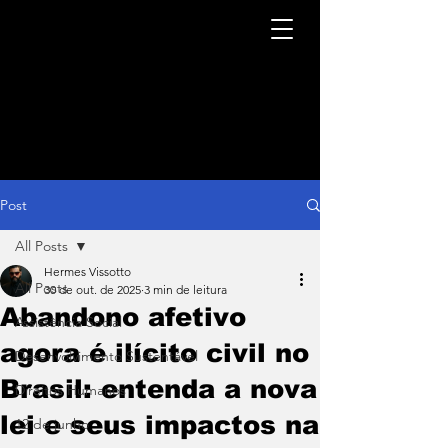
Post
All Posts
Hermes Vissotto
All Posts
30 de out. de 2025
3 min de leitura
Abandono afetivo
Assistência Social
agora é ilícito civil no
Desenvolvimento Sustentável
Brasil: entenda a nova
Direitos Humanos
lei e seus impactos na
12 de junho