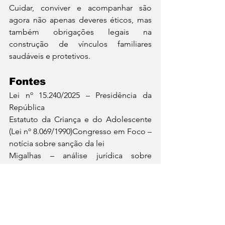
Cuidar, conviver e acompanhar são 
agora não apenas deveres éticos, mas 
também obrigações legais na 
construção de vínculos familiares 
saudáveis e protetivos.
Fontes
Lei nº 15.240/2025 – Presidência da 
República
Estatuto da Criança e do Adolescente 
(Lei nº 8.069/1990)Congresso em Foco – 
notícia sobre sanção da lei
Migalhas – análise jurídica sobre 
abandono afetivo
Portal do Planalto – publicação oficial 
da lei
Superior Tribunal de Justiça – decisões 
sobre abandono afetivo antes da lei