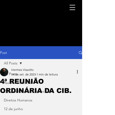
Post
All Posts
Hermes Vissotto
All Posts
14 de set. de 2023
1 min de leitura
4ª REUNIÃO
Assistência Social
ORDINÁRIA DA CIB.
Desenvolvimento Sustentável
Direitos Humanos
12 de junho