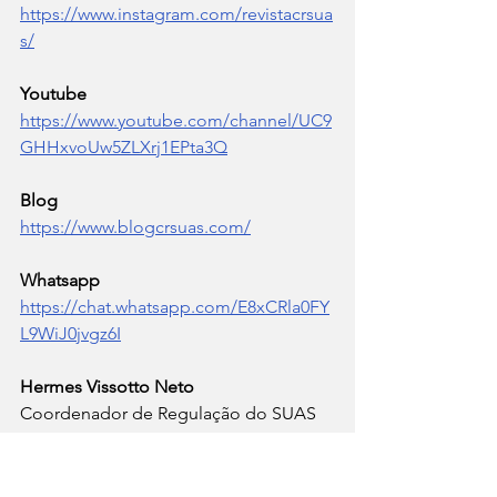
https://www.instagram.com/revistacrsua
s/
Youtube
https://www.youtube.com/channel/UC9
GHHxvoUw5ZLXrj1EPta3Q
Blog 
https://www.blogcrsuas.com/
Whatsapp  
https://chat.whatsapp.com/E8xCRla0FY
L9WiJ0jvgz6I
Hermes Vissotto Neto 
Coordenador de Regulação do SUAS 
SETRABES - Roraima. 