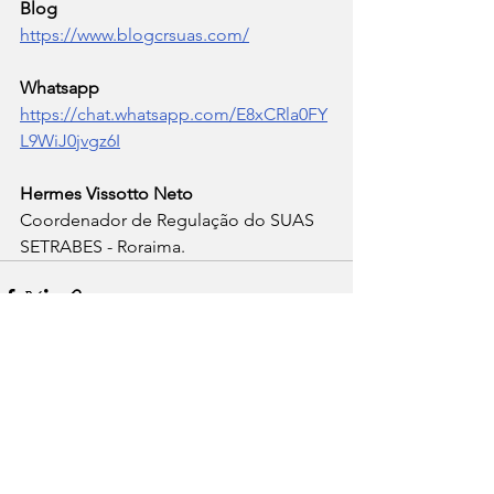
Blog   
https://www.blogcrsuas.com/
Whatsapp   
https://chat.whatsapp.com/E8xCRla0FY
L9WiJ0jvgz6I
Hermes Vissotto Neto 
Coordenador de Regulação do SUAS 
SETRABES - Roraima.
Ver tudo
Posts recentes