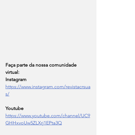
Faça parte da nossa comunidade 
virtual:
Instagram  
https://www.instagram.com/revistacrsua
s/
Youtube   
https://www.youtube.com/channel/UC9
GHHxvoUw5ZLXrj1EPta3Q