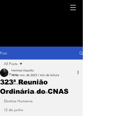
Post
All Posts
Hermes Vissotto
All Posts
10 de nov. de 2023
1 min de leitura
323ª Reunião
Assistência Social
Ordinária do CNAS
Desenvolvimento Sustentável
Direitos Humanos
12 de junho