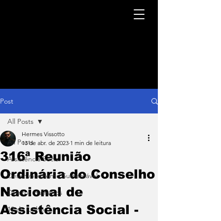
Post
All Posts
Hermes Vissotto
All Posts
13 de abr. de 2023
1 min de leitura
316ª Reunião
Assistência Social
Ordinária do Conselho
Desenvolvimento Sustentável
Nacional de
Direitos Humanos
Assistência Social -
12 de junho