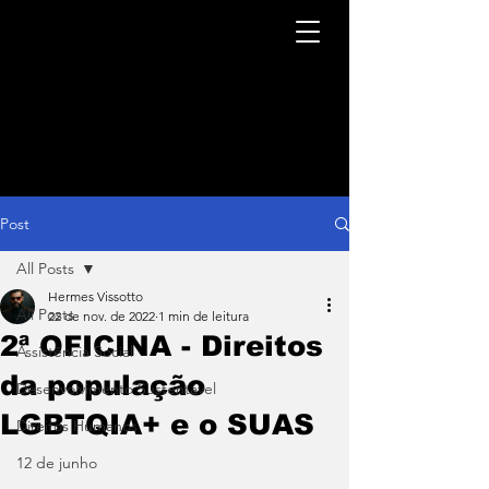
Post
All Posts
Hermes Vissotto
All Posts
22 de nov. de 2022
1 min de leitura
2ª OFICINA - Direitos
Assistência Social
da população
Desenvolvimento Sustentável
LGBTQIA+ e o SUAS
Direitos Humanos
12 de junho